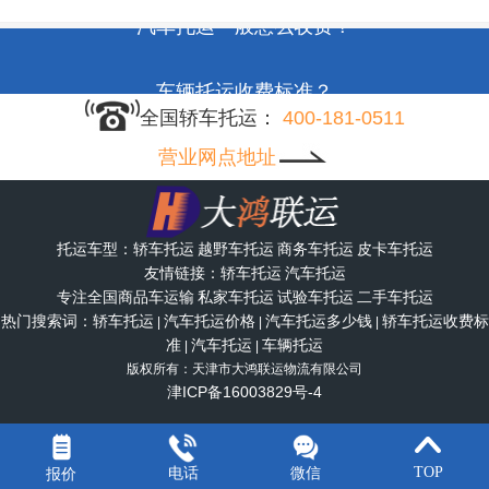
汽车托运一般怎么收费？
车辆托运收费标准？
全国轿车托运：
400-181-0511
小汽车长途托运收费标准？
营业网点地址
小轿车长途托运价格表？
托运车型：
轿车托运
越野车托运
商务车托运
皮卡车托运
托运轿车需要什么流程？
友情链接：
轿车托运
汽车托运
专注全国
商品车运输
私家车托运
试验车托运
二手车托运
热门搜索词：
轿车托运
汽车托运价格
汽车托运多少钱
轿车托运收费标
|
|
|
托运汽车物流公司哪家好？
准
汽车托运
车辆托运
|
|
版权所有：天津市大鸿联运物流有限公司
津ICP备16003829号-4
托运轿车哪家物流公司最快？
车辆托运一般几天到？
TOP
电话
微信
报价
51La