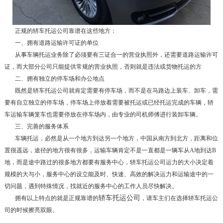
正规的轿车托运公司靠谱在这些地方：
一、拥有道路运输许可证的单位
从事车辆托运业务除了必须要有三证合一的营业执照外，还需要道路运输许可
证，而大部分公司只能提供常规的营业执照，否则就是违法或货物托运的方
二、拥有独立的停车场和办公地点
既然是轿车托运公司就肯定需要有停车场，而不是在马路边上装车、卸车，需
要有自立独立的停车场，停车场上停放着需要被托运或已经托运完成的车辆，轿
车运输车辆笼车也需要停放在停车场内，由专业的司机师傅进行装卸车辆。
三、完善的服务体系
车辆托运，必然是从一个地方到达另一个地方，中国从南方到北方，距离和位
置很遥远，途径的地方很有很多，运输车辆肯定不是一直都是一辆车从A地到达B
地，而是途中路过的很多地方都要有服务中心，轿车托运公司运力的大小决定着
规模的大与小，服务中心的设立能及时、快速、高效的解决运力和运输途中的一
切问题，遇到特殊情况，找就近的服务中心的工作人员尽快解决。
轿车托运公司
拥有以上特点的就是正规靠谱的
，请车主们在选择轿车托运公
司的时候擦亮双眼。