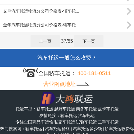
义乌汽车托运物流分公司价格表-轿车托...
金华汽车托运物流分公司价格表-轿车托...
轿车托运要多少天？
37
/
55
上一页
下一页
汽车托运一般怎么收费？
全国轿车托运：
400-181-0511
车辆托运收费标准？
营业网点地址
小汽车长途托运收费标准？
托运车型：
轿车托运
越野车托运
商务车托运
皮卡车托运
小轿车长途托运价格表？
友情链接：
轿车托运
汽车托运
专注全国
商品车运输
私家车托运
试验车托运
二手车托运
热门搜索词：
轿车托运
汽车托运价格
汽车托运多少钱
轿车托运收费标
托运轿车需要什么流程？
|
|
|