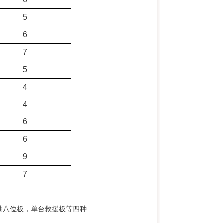
5
6
7
5
4
4
6
6
9
7
轴八位板，单台救援板等四种