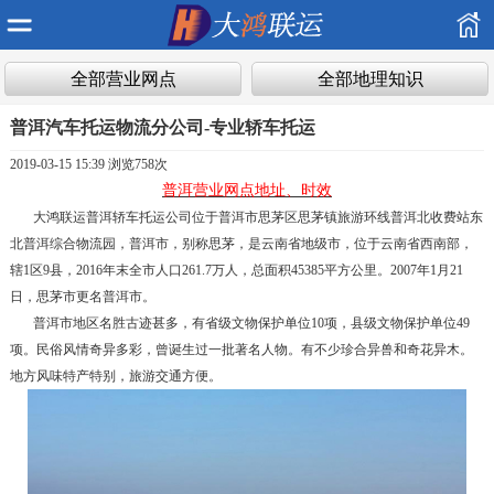
全部营业网点
全部地理知识
普洱汽车托运物流分公司-专业轿车托运
2019-03-15 15:39 浏览
758次
普洱营业网点地址、时效
大鸿联运普洱轿车托运公司位于普洱市思茅区思茅镇旅游环线普洱北收费站东
北普洱综合物流园，普洱市，别称思茅，是云南省地级市，位于云南省西南部，
辖1区9县，2016年末全市人口261.7万人，总面积45385平方公里。2007年1月21
日，思茅市更名普洱市。
普洱市地区名胜古迹甚多，有省级文物保护单位10项，县级文物保护单位49
项。民俗风情奇异多彩，曾诞生过一批著名人物。有不少珍合异兽和奇花异木。
地方风味特产特别，旅游交通方便。