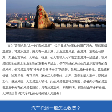
古为“普阳八景”之一的“西岭温泉”，位于县城7公里处的阳广河头。现已建成
温泉室，可游泳洗澡，露天有一泉水潭，水质清澈见底。由漫湾、哀劳山杜鹃
湖、无量山荒草岭、大朝山、锦屏、仙人寨等六片和安定至漫湾一线组成，该风
景区因地处南北地质地理的重要分界线上，保存完好的原始生态展示出独有的自
然风光，使其景观具有“神奇的自然博物馆”的美誉。景观以物种多样性、原始森林
植被、珍离异兽、奇花异卉、澜沧江大型电站、水库、造型地貌为主体，以民族
文化、彝族风情、人文景观为辅衬。此处风景资源特点突出，是省内少有的景观
资源集中分布的风景名胜区，具有旅游观光、 科研科考、探险登山等多样价值。
轿车托运要多少天？
普洱汽车托运
大鸿联运
公司竭诚为您服务！
汽车托运一般怎么收费？