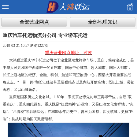
全部营业网点
全部地理知识
重庆汽车托运物流分公司-专业轿车托运
2019-03-21 16:57 浏览
1227次
重庆营业网点地址、时效
大鸿联运重庆轿车托运公司位于渝北区顺龙祥停车场，重庆，简称渝或巴，是
中华人民共和国中西部唯一的直辖市、国家中心城市、超大城市、国际大都市，
长江上游地区的经济、金融、科创、航运和商贸物流中心，西部大开发重要的战
略支点、“一带一路”和长江经济带重要联结点以及内陆开放高地；既以江城、雾都
著称，又以山城扬名。
重庆是国家历史文化名城。1189年，宋光宗赵惇先封恭王再即帝位，自诩“双
重喜庆”，重庆由此得名。重庆既是“红岩精神”起源地，又是巴渝文化发祥地，“火
锅”、“吊脚楼”等影响深远；在3000余年历史中，曾三为国都，四次筑城，史称“巴
渝”；抗战时期为国民政府陪都。